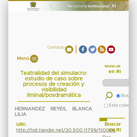
Contacto
Menú
Buscar
en RI
Teatralidad del simulacro:
estudio de caso sobre
procesos de creación y
visibilidad
liminal/posdramática
Buscar 
Esta colecció
HERNANDEZ REYES, BLANCA
LILIA
Buscar
URI:
en RI
http://hdl.handle.net/20.500.11799/110006