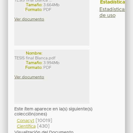
TESIS final Blanca ...
Estadísticas
Tamaño:
3.664Mb
Estadísticas
Formato:
PDF
de uso
Ver documento
Nombre:
TESIS final Blanca.pdf
Tamaño:
3.994Mb
Formato:
PDF
Ver documento
Este ítem aparece en la(s) siguiente(s)
colección(ones)
[10019]
Conacyt
[430]
Científica
Visualización del Documento