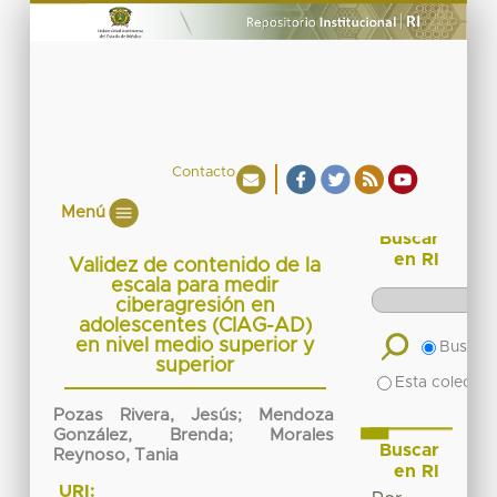
Contacto
Menú
Buscar
en RI
Validez de contenido de la
escala para medir
ciberagresión en
adolescentes (CIAG-AD)
en nivel medio superior y
Buscar 
superior
Esta colecció
Pozas Rivera, Jesús
;
Mendoza
González, Brenda
;
Morales
Buscar
Reynoso, Tania
en RI
URI: