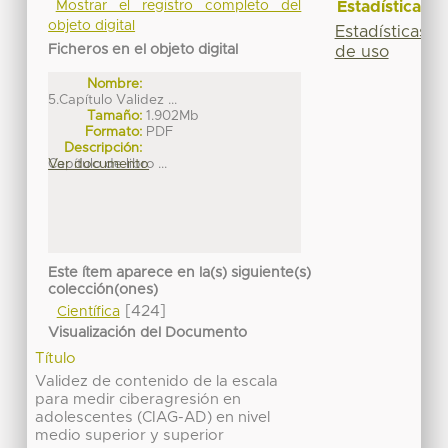
Estadísticas
Mostrar el registro completo del
objeto digital
Estadísticas
Ficheros en el objeto digital
de uso
Nombre:
5.Capítulo Validez ...
Tamaño:
1.902Mb
Formato:
PDF
Descripción:
Capítulo de libro ...
Ver documento
Este ítem aparece en la(s) siguiente(s)
colección(ones)
[424]
Científica
Visualización del Documento
Título
Validez de contenido de la escala
para medir ciberagresión en
adolescentes (CIAG-AD) en nivel
medio superior y superior