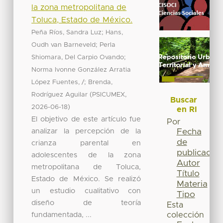
la zona metropolitana de
Toluca, Estado de México.
;
Peña Ríos, Sandra Luz
Hans,
;
Oudh van Barneveld
Perla
;
Shiomara, Del Carpio Ovando
Norma Ivonne González Arratia
;
López Fuentes, /
Brenda,
(
,
Rodríguez Aguilar
PSICUMEX
Buscar
)
2026-06-18
en RI
El objetivo de este artículo fue
Por
analizar la percepción de la
Fecha
de
crianza parental en
publicación
adolescentes de la zona
Autor
metropolitana de Toluca,
Título
Estado de México. Se realizó
Materia
un estudio cualitativo con
Tipo
diseño de teoría
Esta
fundamentada, ...
colección