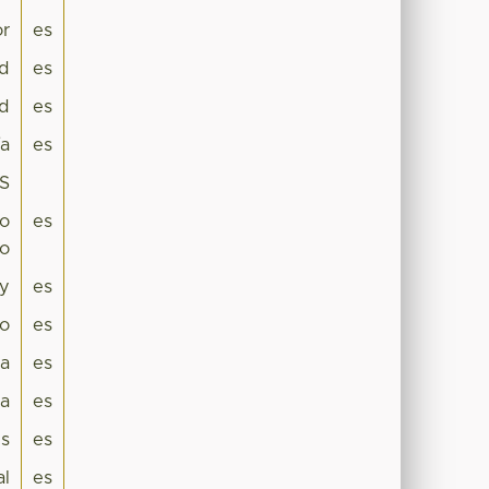
or
es
ad
es
ad
es
ía
es
ES
po
es
do
dy
es
lo
es
ca
es
a
es
s
es
al
es