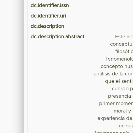
dc.identifier.issn
dc.identifier.uri
dc.description
dc.description.abstract
Este ar
conceptua
filosóf
fenomenolo
concepto huss
análisis de la co
que el sent
cuerpo p
presencia 
primer momento
moral y
experiencia de
un se