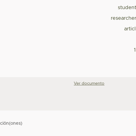
studen
researche
artic
Ver documento
cción(ones)