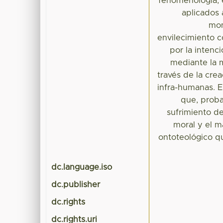
fenomenología, e
aplicados 
mom
envilecimiento c
por la intenc
mediante la m
través de la cre
infra-humanas. E
que, proba
sufrimiento de
moral y el m
ontoteológico qu
dc.language.iso
dc.publisher
dc.rights
dc.rights.uri