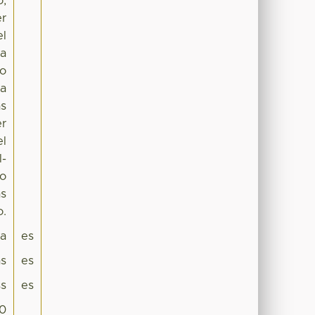
o,
er
el
da
yo
 a
as
er
el
l-
lo
as
o.
pa
es
as
es
s
es
.0