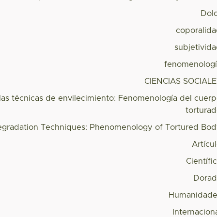
Dol
coporalid
subjetivid
fenomenolog
CIENCIAS SOCIAL
 las técnicas de envilecimiento: Fenomenología del cuer
tortura
Degradation Techniques: Phenomenology of Tortured Bo
Artícu
Científi
Dorad
Humanidade
Internacion