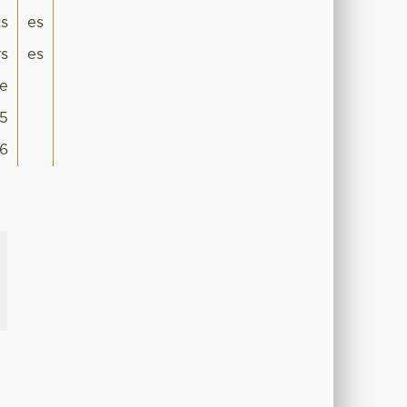
ts
es
rs
es
le
5
16