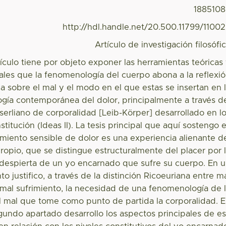
188510
http://hdl.handle.net/20.500.11799/1100
Artículo de investigación filosófi
tículo tiene por objeto exponer las herramientas teóricas
les que la fenomenología del cuerpo abona a la reflexi
ica sobre el mal y el modo en el que estas se insertan en 
gía contemporánea del dolor, principalmente a través d
erliano de corporalidad [Leib-Körper] desarrollado en l
nstitución (Ideas II). La tesis principal que aquí sostengo 
imiento sensible de dolor es una experiencia alienante d
ropio, que se distingue estructuralmente del placer por 
despierta de un yo encarnado que sufre su cuerpo. En 
 justifico, a través de la distinción Ricoeuriana entre m
 mal sufrimiento, la necesidad de una fenomenología de 
l mal que tome como punto de partida la corporalidad. 
gundo apartado desarrollo los aspectos principales de e