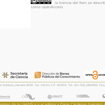
la licencia del ítem se descri
como openAccess
co
Instituto Literario #100. Col. Centro
C.P. 50000. Tel. (01-722) 2262300
Tolu
CONACYT
eso de la científica y académica Elena Cárdenas Guerrero al I