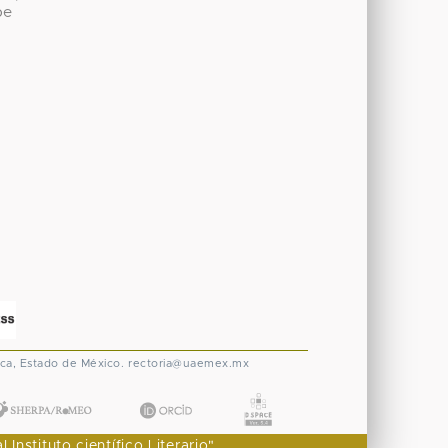
be
ca, Estado de México.
rectoria@uaemex.mx
nstituto científico Literario"