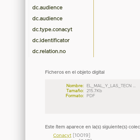
dc.audience
dc.audience
dc.type.conacyt
dc.identificator
dc.relation.no
Ficheros en el objeto digital
Nombre:
EL_MAL_Y_LAS_TECN ...
Tamaño:
215.7Kb
Formato:
PDF
Este ítem aparece en la(s) siguiente(s) cole
[10019]
Conacyt