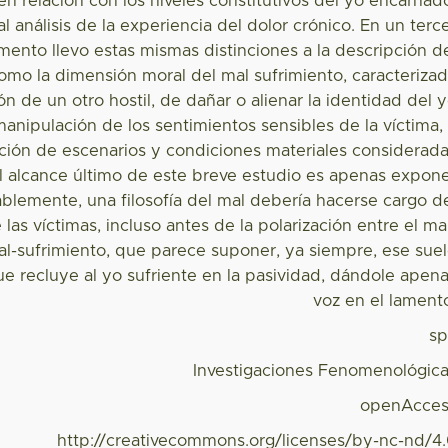
n relación con los niveles constitutivos del yo encarnad
al análisis de la experiencia del dolor crónico. En un terc
ento llevo estas mismas distinciones a la descripción d
omo la dimensión moral del mal sufrimiento, caracteriza
ión de un otro hostil, de dañar o alienar la identidad del 
anipulación de los sentimientos sensibles de la víctima,
ación de escenarios y condiciones materiales considerad
l alcance último de este breve estudio es apenas expon
blemente, una filosofía del mal debería hacerse cargo d
 las víctimas, incluso antes de la polarización entre el ma
al-sufrimiento, que parece suponer, ya siempre, ese sue
e recluye al yo sufriente en la pasividad, dándole apen
voz en el lament
s
Investigaciones Fenomenológic
openAcces
http://creativecommons.org/licenses/by-nc-nd/4