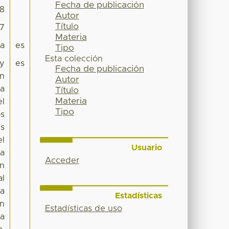
Fecha de publicación
88
Autor
Título
27
Materia
ca
es
Tipo
Esta colección
 y
es
Fecha de publicación
ón
Autor
la
Título
Materia
el
Tipo
os
es
el
Usuario
la
Acceder
un
al
la
Estadísticas
En
Estadísticas de uso
sa