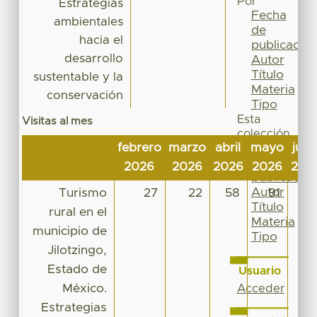
Por
Estrategias
Fecha
ambientales
de
hacia el
publicación
desarrollo
Autor
Título
sustentable y la
Materia
conservación
Tipo
Esta
Visitas al mes
colección
febrero
marzo
abril
mayo
juni
Fecha
de
2026
2026
2026
2026
202
publicación
Autor
Turismo
27
22
58
91
3
Título
rural en el
Materia
municipio de
Tipo
Jilotzingo,
Estado de
Usuario
México.
Acceder
Estrategias