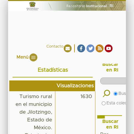
Contacto
Menú
Buscar
Estadísticas
en RI
Visualizaciones
Buscar 
Turismo rural
1630
Esta colecció
en el municipio
de Jilotzingo,
Estado de
Buscar
en RI
México.