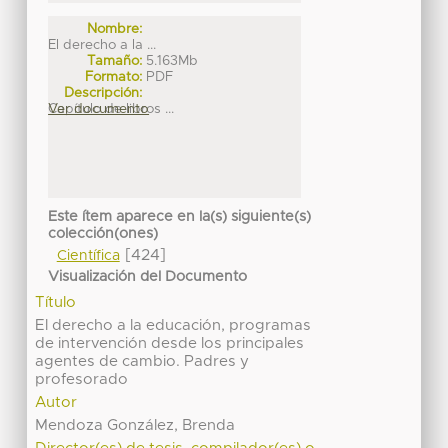
Nombre:
El derecho a la ...
Tamaño:
5.163Mb
Formato:
PDF
Descripción:
Capítulo de libros ...
Ver documento
Este ítem aparece en la(s) siguiente(s)
colección(ones)
[424]
Científica
Visualización del Documento
Título
El derecho a la educación, programas
de intervención desde los principales
agentes de cambio. Padres y
profesorado
Autor
Mendoza González, Brenda