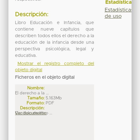
Estadísticas
Estadísticas
Descripción:
de uso
Libro Educación e Infancia, que
contiene nueve capítulos que
describen todos ellos el derecho a la
educación de la infancia desde una
perspectiva psicológica, legal y
educativa.
Mostrar el registro completo del
objeto digital
Ficheros en el objeto digital
Nombre:
El derecho a la ...
Tamaño:
5.163Mb
Formato:
PDF
Descripción:
Capítulo de libro ...
Ver documento