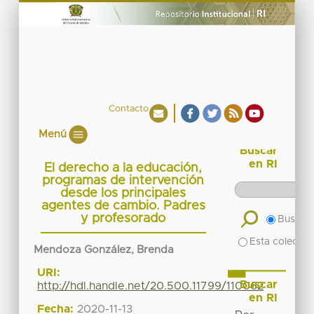
Contacto
Menú
Buscar
en RI
El derecho a la educación,
programas de intervención
desde los principales
agentes de cambio. Padres
y profesorado
Buscar 
Esta colecció
Mendoza González, Brenda
URI:
Buscar
http://hdl.handle.net/20.500.11799/110062
en RI
Fecha:
2020-11-13