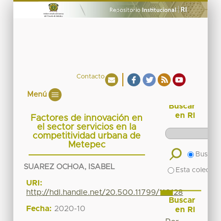
Contacto
Menú
Buscar
en RI
Factores de innovación en
el sector servicios en la
competitividad urbana de
Metepec
Buscar 
SUAREZ OCHOA, ISABEL
Esta colecció
URI:
http://hdl.handle.net/20.500.11799/110128
Buscar
Fecha:
2020-10
en RI