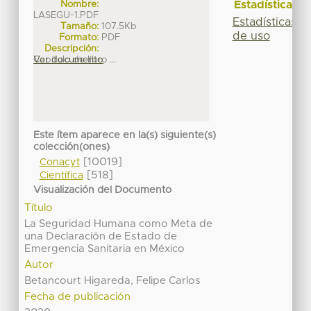
Estadísticas
Nombre:
LASEGU~1.PDF
Estadísticas
Tamaño:
107.5Kb
de uso
Formato:
PDF
Descripción:
Capítulo de libro ...
Ver documento
Este ítem aparece en la(s) siguiente(s)
colección(ones)
[10019]
Conacyt
[518]
Científica
Visualización del Documento
Título
La Seguridad Humana como Meta de
una Declaración de Estado de
Emergencia Sanitaria en México
Autor
Betancourt Higareda, Felipe Carlos
Fecha de publicación