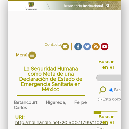
Contacto
Menú
Buscar
en RI
La Seguridad Humana
como Meta de una
Declaración de Estado de
Emergencia Sanitaria en
México
Buscar 
Esta colecció
Betancourt Higareda, Felipe
Carlos
Buscar
URI:
en RI
http://hdl.handle.net/20.500.11799/110249