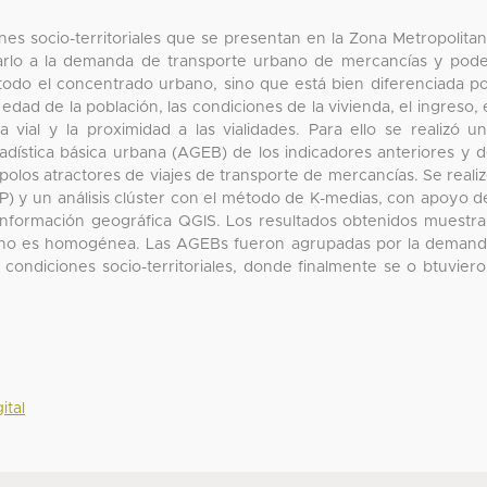
nes socio-territoriales que se presentan en la Zona Metropolita
ciarlo a la demanda de transporte urbano de mercancías y pod
odo el concentrado urbano, sino que está bien diferenciada p
dad de la población, las condiciones de la vivienda, el ingreso, 
a vial y la proximidad a las vialidades. Para ello se realizó u
adística básica urbana (AGEB) de los indicadores anteriores y 
olos atractores de viajes de transporte de mercancías. Se reali
P) y un análisis clúster con el método de K-medias, con apoyo d
 información geográfica QGIS. Los resultados obtenidos muestr
 no es homogénea. Las AGEBs fueron agrupadas por la deman
condiciones socio-territoriales, donde finalmente se o btuvier
ital