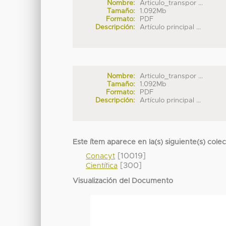
Nombre:
Articulo_transpor ...
Tamaño:
1.092Mb
Formato:
PDF
Descripción:
Artículo principal ...
Nombre:
Articulo_transpor ...
Tamaño:
1.092Mb
Formato:
PDF
Descripción:
Artículo principal ...
Este ítem aparece en la(s) siguiente(s) cole
[10019]
Conacyt
[300]
Científica
Visualización del Documento