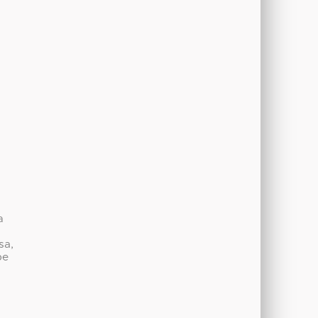
a
sa,
be