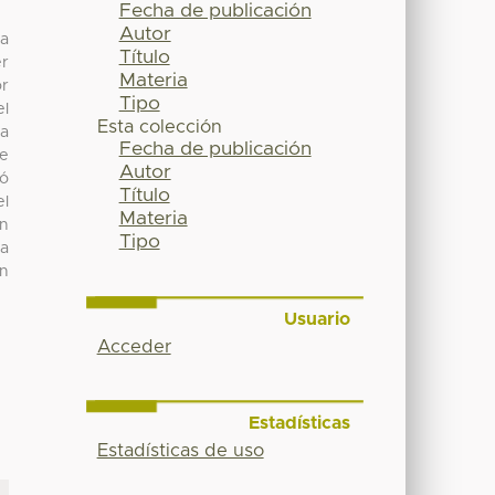
Fecha de publicación
Autor
na
Título
er
Materia
or
Tipo
el
Esta colección
na
Fecha de publicación
de
Autor
zó
Título
el
Materia
an
Tipo
da
on
Usuario
Acceder
Estadísticas
Estadísticas de uso