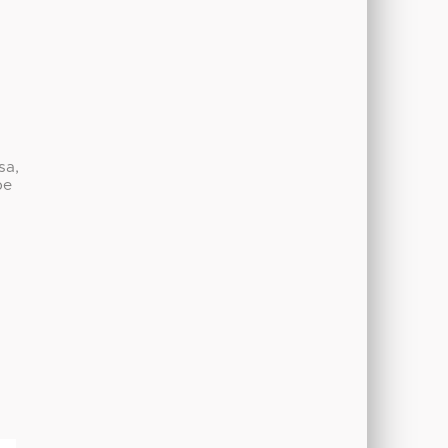
sa,
be