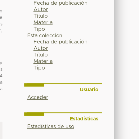
Fecha de publicación
Autor
ón
Título
de
Materia
as
Tipo
r,
Esta colección
Fecha de publicación
Autor
Título
Materia
 y
Tipo
as
04
ca
ía
Usuario
Acceder
Estadísticas
Estadísticas de uso