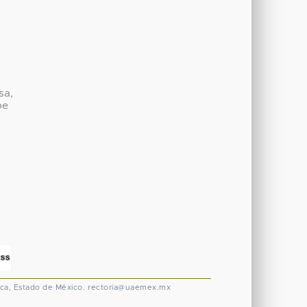
sa,
be
ca, Estado de México.
rectoria@uaemex.mx