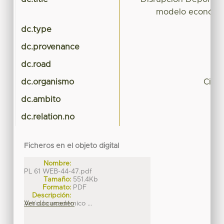
modelo económic
dc.type
dc.provenance
dc.road
dc.organismo
Cien
dc.ambito
dc.relation.no
Ficheros en el objeto digital
Nombre:
PL 61 WEB-44-47.pdf
Tamaño:
551.4Kb
Formato:
PDF
Descripción:
Artículo académico ...
Ver documento