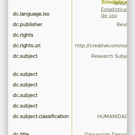
Estadísticas
fenómeno
Estadísticas
dc.language.iso
de uso
dc.publisher
Revista
dc.rights
dc.rights.uri
http://creativecommons.o
dc.subject
Research Subject 
dc.subject
dc.subject
dc.subject
dc.subject
T
dc.subject.classification
HUMANIDADES 
dc.title
Disrupción Deportiva