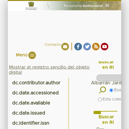
Contacto
Menú
Buscar
Mostrar el registro sencillo del objeto
en RI
digital
dc.contributor.author
Albarrán Jardón
Buscar 
dc.date.accessioned
20
Esta colecció
dc.date.available
20
dc.date.issued
Buscar
en RI
dc.identifier.issn