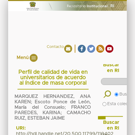
Contacto
Menú
Buscar
en RI
Perfil de calidad de vida en
universitarios de acuerdo
al índice de masa corporal
Buscar 
MARQUEZ HERNANDEZ, ANA
KAREN
;
Escoto Ponce de León,
Esta colecció
María del Consuelo
;
FRANCO
PAREDES, KARINA
;
CAMACHO
RUIZ, ESTEBAN JAIME
Buscar
en RI
URI:
http://hdl.handle.net/20.500.11799/110402