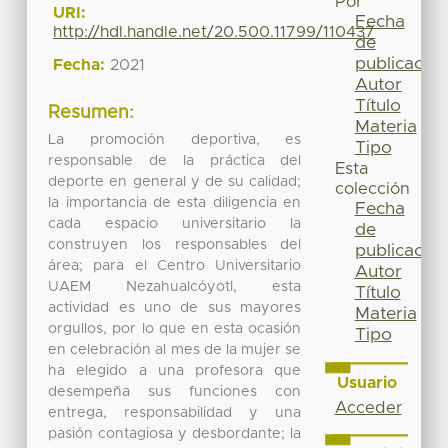
Por
URI:
Fecha
http://hdl.handle.net/20.500.11799/110437
de
publicación
Fecha:
2021
Autor
Título
Resumen:
Materia
La promoción deportiva, es
Tipo
responsable de la práctica del
Esta
deporte en general y de su calidad;
colección
la importancia de esta diligencia en
Fecha
cada espacio universitario la
de
construyen los responsables del
publicación
área; para el Centro Universitario
Autor
UAEM Nezahualcóyotl, esta
Título
actividad es uno de sus mayores
Materia
orgullos, por lo que en esta ocasión
Tipo
en celebración al mes de la mujer se
ha elegido a una profesora que
Usuario
desempeña sus funciones con
Acceder
entrega, responsabilidad y una
pasión contagiosa y desbordante; la