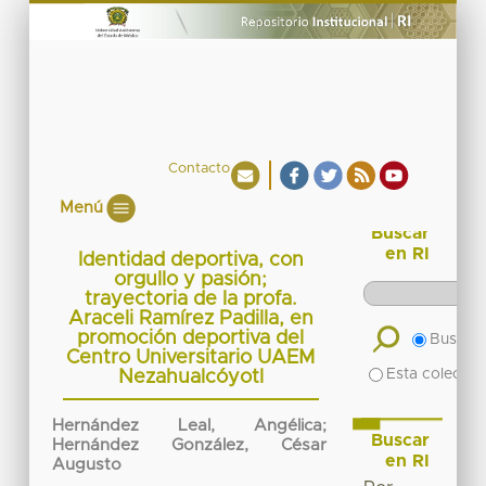
Contacto
Menú
Buscar
en RI
Identidad deportiva, con
orgullo y pasión;
trayectoria de la profa.
Araceli Ramírez Padilla, en
promoción deportiva del
Buscar 
Centro Universitario UAEM
Esta colecció
Nezahualcóyotl
Hernández Leal, Angélica
;
Buscar
Hernández González, César
en RI
Augusto