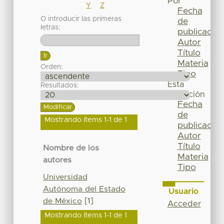
Por
Y
Z
Fecha
O introducir las primeras
de
letras:
publicación
Autor
Título
Materia
Orden:
Tipo
Esta
Resultados:
colección
Fecha
de
Mostrando ítems 1-1 de 1
publicación
Autor
Título
Nombre de los
Materia
autores
Tipo
Universidad
Autónoma del Estado
Usuario
de México
[1]
Acceder
Mostrando ítems 1-1 de 1