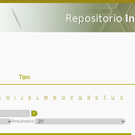
Tipo
G
H
I
J
K
L
M
N
O
P
Q
R
S
T
U
V
Resultados: