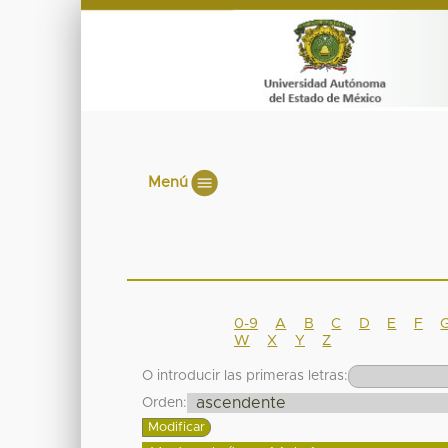
Menú
0-9
A
B
C
D
E
F
W
X
Y
Z
O introducir las primeras letras:
Orden: