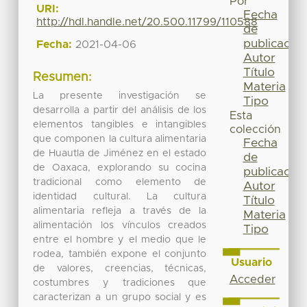
Por
URI:
Fecha
http://hdl.handle.net/20.500.11799/110588
de
publicación
Fecha:
2021-04-06
Autor
Título
Resumen:
Materia
La presente investigación se
Tipo
desarrolla a partir del análisis de los
Esta
elementos tangibles e intangibles
colección
que componen la cultura alimentaria
Fecha
de Huautla de Jiménez en el estado
de
de Oaxaca, explorando su cocina
publicación
tradicional como elemento de
Autor
identidad cultural. La cultura
Título
alimentaria refleja a través de la
Materia
alimentación los vínculos creados
Tipo
entre el hombre y el medio que le
rodea, también expone el conjunto
Usuario
de valores, creencias, técnicas,
Acceder
costumbres y tradiciones que
caracterizan a un grupo social y es