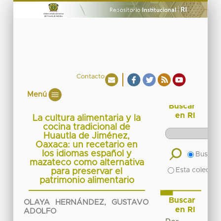
Contacto
Menú
Buscar
en RI
La cultura alimentaria y la
cocina tradicional de
Huautla de Jiménez,
Oaxaca: un recetario en
los idiomas español y
Buscar 
mazateco como alternativa
Esta colecció
para preservar el
patrimonio alimentario
Buscar
OLAYA HERNÁNDEZ, GUSTAVO
en RI
ADOLFO