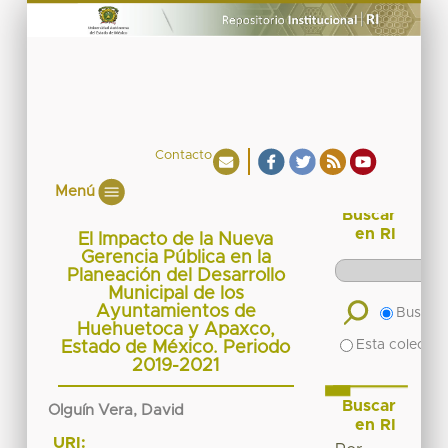
Contacto
Menú
Buscar
en RI
El Impacto de la Nueva
Gerencia Pública en la
Planeación del Desarrollo
Municipal de los
Ayuntamientos de
Buscar 
Huehuetoca y Apaxco,
Esta colecció
Estado de México. Periodo
2019-2021
Buscar
Olguín Vera, David
en RI
URI: