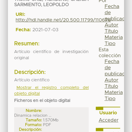
Por
SARMIENTO, LEOPOLDO
Fecha
de
URI:
publicación
http://hdl.handle.net/20.500.11799/110676
Autor
Fecha:
2021-07-03
Título
Materia
Tipo
Resumen:
Esta
Artículo científico de investigación
colección
original
Fecha
de
Descripción:
publicación
Autor
Artículo científico
Título
Mostrar el registro completo del
Materia
objeto digital
Tipo
Ficheros en el objeto digital
Nombre:
Usuario
Dinamica relacion ...
Acceder
Tamaño:
1.570Mb
Formato:
PDF
Descripción: