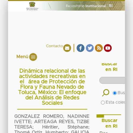
Contacto
Menú
Buscar
en RI
Dinámica relacional de las
actividades recreativas en
el área de Protección de
Flora y Fauna Nevado de
Toluca, México: El enfoque
Buscar 
del Análisis de Redes
Esta colecció
Sociales
GONZALEZ ROMERO, NADINNE
Buscar
IVETTE
;
ARTEAGA REYES, TIZBE
en RI
TERESA
;
Héritier, Stéphane
;
Thomé Ortiz, Humberto
;
GALICIA