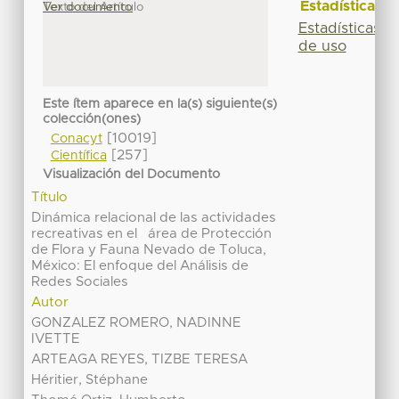
Estadísticas
Texto del Artículo
Ver documento
Estadísticas
de uso
Este ítem aparece en la(s) siguiente(s)
colección(ones)
[10019]
Conacyt
[257]
Científica
Visualización del Documento
Título
Dinámica relacional de las actividades
recreativas en el área de Protección
de Flora y Fauna Nevado de Toluca,
México: El enfoque del Análisis de
Redes Sociales
Autor
GONZALEZ ROMERO, NADINNE
IVETTE
ARTEAGA REYES, TIZBE TERESA
Héritier, Stéphane