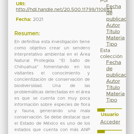
Por
URI:
Fecha
http://hdl.handle.net/20.500.11799/110683
de
publicación
Fecha:
2021
Autor
Título
Resumen:
Materia
En definitiva esta investigación tiene
Tipo
como objetivo crear un sendero
Esta
interpretativo ambiental en el Área
colección
Natural Protegida “El Salto de
Fecha
Chihuahua” fomentando en los
de
visitantes el conocimiento y
publicación
concientización de conservación de
Autor
biodiversidad. Una de las
Título
problemáticas detectadas en el área
Materia
es que se cuenta con muy poca
Tipo
información sobre especies de flora
y fauna, generando una mala
Usuario
conservación. Se debe destacar que
Acceder
el Estado de México es uno de los
estados que cuenta con más ANP