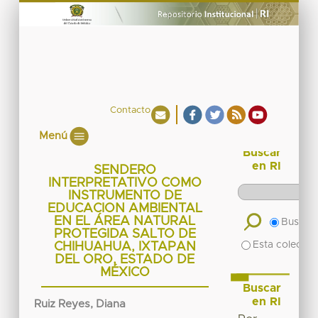
Contacto
Menú
Buscar
en RI
SENDERO
INTERPRETATIVO COMO
INSTRUMENTO DE
EDUCACION AMBIENTAL
EN EL ÁREA NATURAL
Buscar 
PROTEGIDA SALTO DE
Esta colecció
CHIHUAHUA, IXTAPAN
DEL ORO, ESTADO DE
MÉXICO
Buscar
en RI
Ruiz Reyes, Diana