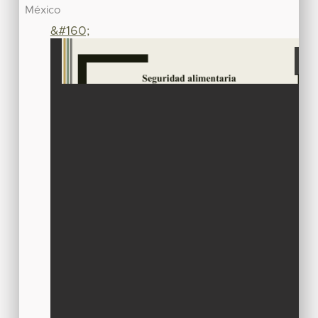
México
&#160;