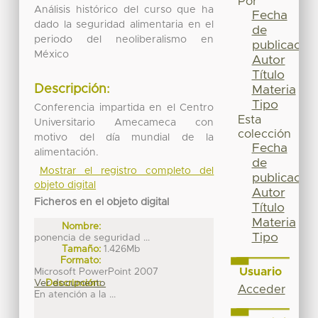
Por
Análisis histórico del curso que ha
Fecha
dado la seguridad alimentaria en el
de
periodo del neoliberalismo en
publicación
México
Autor
Título
Descripción:
Materia
Tipo
Conferencia impartida en el Centro
Esta
Universitario Amecameca con
colección
motivo del día mundial de la
Fecha
alimentación.
de
Mostrar el registro completo del
publicación
objeto digital
Autor
Ficheros en el objeto digital
Título
Materia
Nombre:
Tipo
ponencia de seguridad ...
Tamaño:
1.426Mb
Formato:
Usuario
Microsoft PowerPoint 2007
Ver documento
Descripción:
Acceder
En atención a la ...