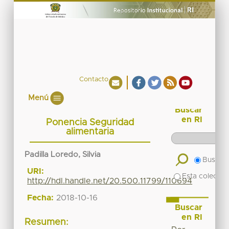
Contacto
Menú
Buscar
en RI
Ponencia Seguridad
alimentaria
Padilla Loredo, Silvia
Buscar 
URI:
Esta colecció
http://hdl.handle.net/20.500.11799/110694
Fecha:
2018-10-16
Buscar
en RI
Resumen: