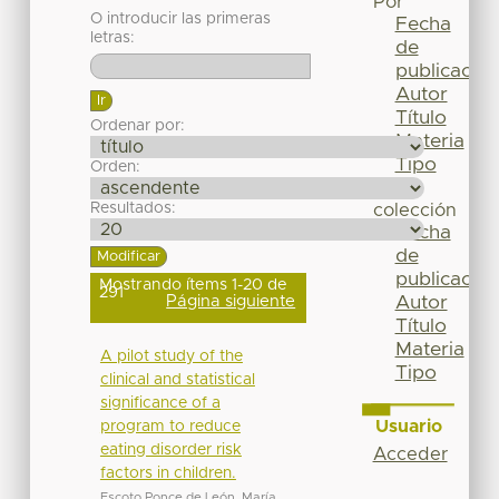
Por
O introducir las primeras
Fecha
letras:
de
publicación
Autor
Título
Ordenar por:
Materia
Tipo
Orden:
Esta
Resultados:
colección
Fecha
de
publicación
Mostrando ítems 1-20 de
291
Página siguiente
Autor
Título
Materia
A pilot study of the
Tipo
clinical and statistical
significance of a
Usuario
program to reduce
eating disorder risk
Acceder
factors in children.
Escoto Ponce de León, María