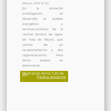
Mexico
,
2015-10-12
)
En la presente
investigación, se
desarrolla el análisis
exergético y
termoeconómico de la
central térmica de vapor
de Villa de Reyes, que
consta de un
recalentamiento y dos
regeneraciones. Para
dicho análisis se
determinan ...
Mostrando ítems 1-20 de
291
Página siguiente