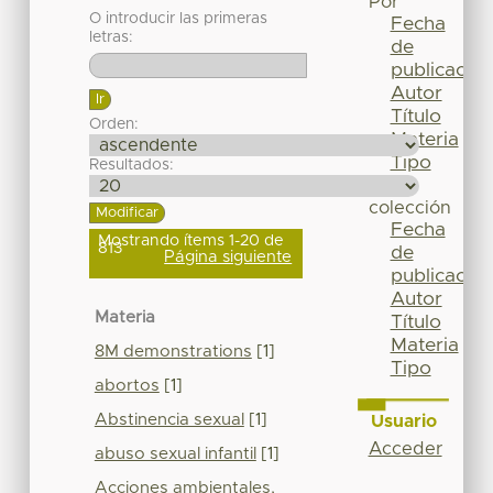
Por
O introducir las primeras
Fecha
letras:
de
publicación
Autor
Título
Orden:
Materia
Tipo
Resultados:
Esta
colección
Fecha
Mostrando ítems 1-20 de
813
de
Página siguiente
publicación
Autor
Materia
Título
Materia
8M demonstrations
[1]
Tipo
abortos
[1]
Abstinencia sexual
[1]
Usuario
Acceder
abuso sexual infantil
[1]
Acciones ambientales,