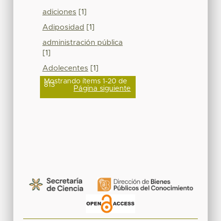
adiciones
[1]
Adiposidad
[1]
administración pública
[1]
Adolecentes
[1]
Mostrando ítems 1-20 de
813
Página siguiente