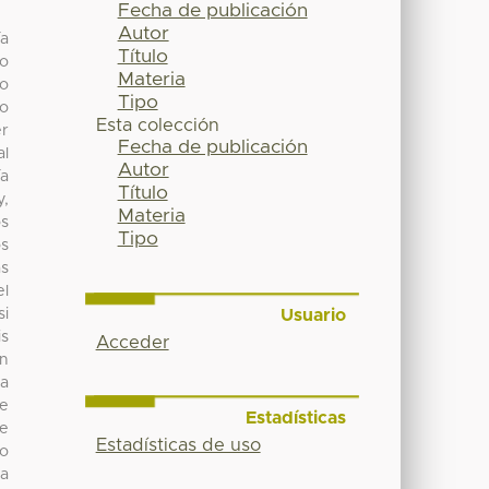
Fecha de publicación
Autor
ía
Título
so
Materia
ro
Tipo
to
Esta colección
er
Fecha de publicación
al
Autor
ía
Título
y,
Materia
os
Tipo
os
as
el
Usuario
si
is
Acceder
En
ta
de
Estadísticas
de
Estadísticas de uso
to
la