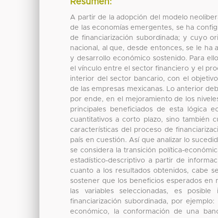
Resumen:
A partir de la adopción del modelo neoliber
de las economías emergentes, se ha config
de financiarización subordinada; y cuyo or
nacional, al que, desde entonces, se le ha
y desarrollo económico sostenido. Para ell
el vínculo entre el sector financiero y el 
interior del sector bancario, con el objeti
de las empresas mexicanas. Lo anterior deberí
por ende, en el mejoramiento de los nivele
principales beneficiados de esta lógica 
cuantitativos a corto plazo, sino también 
características del proceso de financiariz
país en cuestión. Así que analizar lo suced
se considera la transición política-económica
estadístico-descriptivo a partir de informa
cuanto a los resultados obtenidos, cabe 
sostener que los beneficios esperados en m
las variables seleccionadas, es posibl
financiarización subordinada, por ejemplo: 
económico, la conformación de una banca