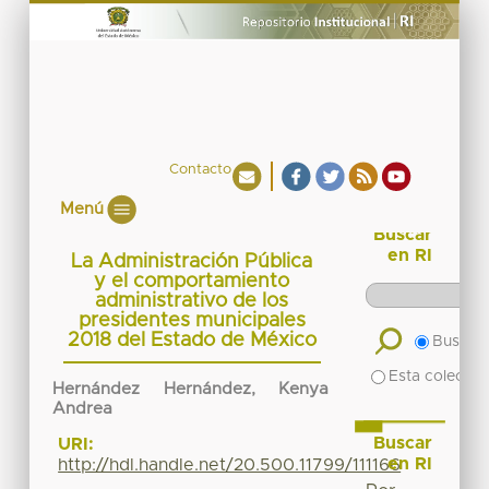
Contacto
Menú
Buscar
en RI
La Administración Pública
y el comportamiento
administrativo de los
presidentes municipales
2018 del Estado de México
Buscar 
Esta colecció
Hernández Hernández, Kenya
Andrea
Buscar
URI:
en RI
http://hdl.handle.net/20.500.11799/111166