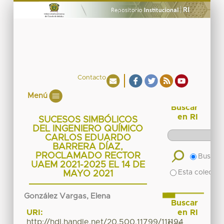
Contacto
Menú
Buscar
en RI
SUCESOS SIMBÓLICOS
DEL INGENIERO QUÍMICO
CARLOS EDUARDO
BARRERA DÍAZ,
PROCLAMADO RECTOR
Buscar 
UAEM 2021-2025 EL 14 DE
Esta colecció
MAYO 2021
González Vargas, Elena
Buscar
en RI
URI:
http://hdl.handle.net/20.500.11799/111194