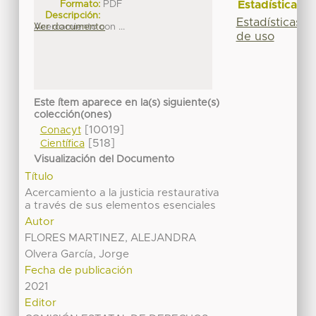
Estadísticas
Formato:
PDF
Descripción:
Estadísticas
Acercamiento con ...
Ver documento
de uso
Este ítem aparece en la(s) siguiente(s)
colección(ones)
[10019]
Conacyt
[518]
Científica
Visualización del Documento
Título
Acercamiento a la justicia restaurativa
a través de sus elementos esenciales
Autor
FLORES MARTINEZ, ALEJANDRA
Olvera García, Jorge
Fecha de publicación
2021
Editor