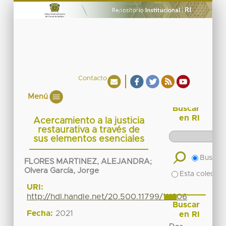
Contacto
Menú
Buscar
en RI
Acercamiento a la justicia
restaurativa a través de
sus elementos esenciales
Buscar 
FLORES MARTINEZ, ALEJANDRA
;
Olvera García, Jorge
Esta colecció
URI:
http://hdl.handle.net/20.500.11799/111306
Buscar
Fecha:
2021
en RI