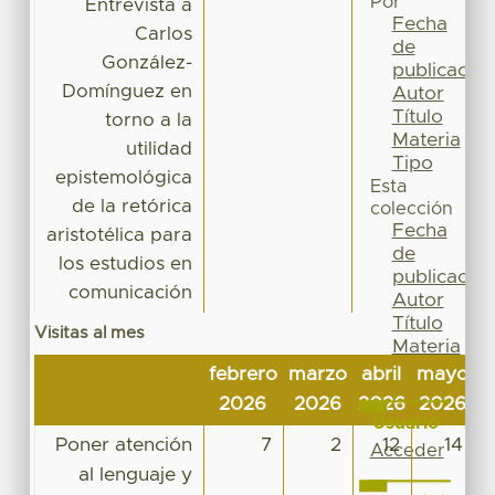
Por
Entrevista a
Fecha
Carlos
de
González-
publicación
Domínguez en
Autor
Título
torno a la
Materia
utilidad
Tipo
epistemológica
Esta
de la retórica
colección
Fecha
aristotélica para
de
los estudios en
publicación
comunicación
Autor
Título
Visitas al mes
Materia
Tipo
febrero
marzo
abril
mayo
j
2026
2026
2026
2026
2
Usuario
Poner atención
7
2
12
14
Acceder
al lenguaje y