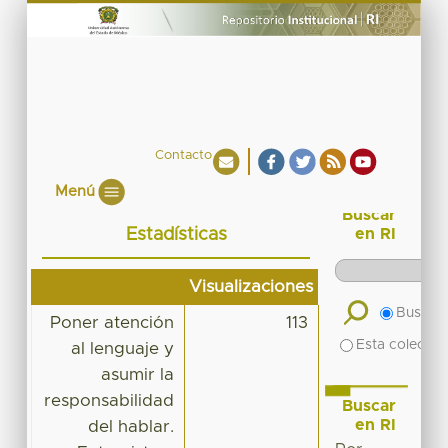
Contacto
Menú
Buscar
Estadísticas
en RI
Visualizaciones
Buscar 
Poner atención
113
Esta colecció
al lenguaje y
asumir la
responsabilidad
Buscar
en RI
del hablar.