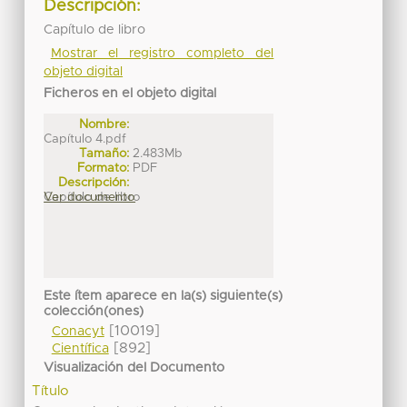
Descripción:
Capítulo de libro
Mostrar el registro completo del
objeto digital
Ficheros en el objeto digital
Nombre:
Capítulo 4.pdf
Tamaño:
2.483Mb
Formato:
PDF
Descripción:
Capítulo de libro
Ver documento
Este ítem aparece en la(s) siguiente(s)
colección(ones)
[10019]
Conacyt
[892]
Científica
Visualización del Documento
Título