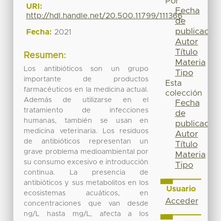
Por
URI:
Fecha
http://hdl.handle.net/20.500.11799/111366
de
publicación
Fecha:
2021
Autor
Título
Resumen:
Materia
Los antibióticos son un grupo
Tipo
importante de productos
Esta
farmacéuticos en la medicina actual.
colección
Además de utilizarse en el
Fecha
tratamiento de infecciones
de
humanas, también se usan en
publicación
medicina veterinaria. Los residuos
Autor
de antibióticos representan un
Título
grave problema medioambiental por
Materia
su consumo excesivo e introducción
Tipo
continua. La presencia de
antibióticos y sus metabolitos en los
Usuario
ecosistemas acuáticos, en
Acceder
concentraciones que van desde
ng/L hasta mg/L, afecta a los