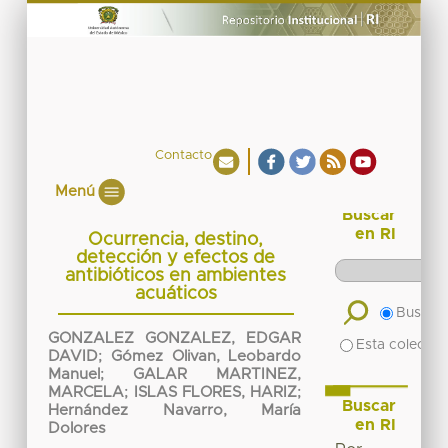
Contacto
Menú
Buscar
en RI
Ocurrencia, destino,
detección y efectos de
antibióticos en ambientes
acuáticos
Buscar 
GONZALEZ GONZALEZ, EDGAR
Esta colecció
DAVID
;
Gómez Olivan, Leobardo
Manuel
;
GALAR MARTINEZ,
MARCELA
;
ISLAS FLORES, HARIZ
;
Buscar
Hernández Navarro, María
en RI
Dolores