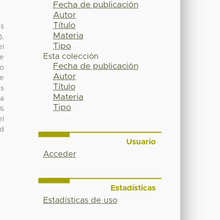
Fecha de publicación
Autor
Título
as
Materia
),
Tipo
el
Esta colección
de
Fecha de publicación
mo
Autor
te
Título
os
Materia
ra
Tipo
0%
el
ad
Usuario
Acceder
Estadísticas
Estadísticas de uso