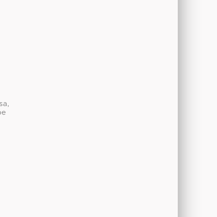
sa,
be