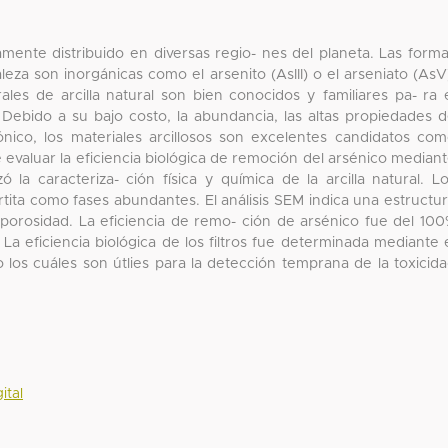
mente distribuido en diversas regio- nes del planeta. Las form
za son inorgánicas como el arsenito (AsIII) o el arseniato (AsV
ales de arcilla natural son bien conocidos y familiares pa- ra 
. Debido a su bajo costo, la abundancia, las altas propiedades 
ónico, los materiales arcillosos son excelentes candidatos co
e evaluar la eficiencia biológica de remoción del arsénico median
zó la caracteriza- ción física y química de la arcilla natural. L
ita como fases abundantes. El análisis SEM indica una estructu
 porosidad. La eficiencia de remo- ción de arsénico fue del 10
a eficiencia biológica de los filtros fue determinada mediante 
 los cuáles son útlies para la detección temprana de la toxicid
ital