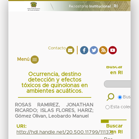
Contacto
Menú
Buscar
en RI
Ocurrencia, destino
detección y efectos
tóxicos de quinolonas en
ambientes acuáticos.
Buscar 
ROSAS RAMIREZ, JONATHAN
Esta colecció
RICARDO
;
ISLAS FLORES, HARIZ
;
Gómez Olivan, Leobardo Manuel
Buscar
URI:
en RI
http://hdl.handle.net/20.500.11799/111371