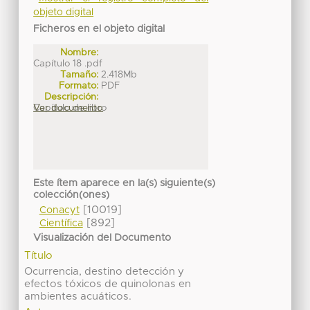
objeto digital
Ficheros en el objeto digital
Nombre:
Capítulo 18 .pdf
Tamaño:
2.418Mb
Formato:
PDF
Descripción:
Capítulo de libro
Ver documento
Este ítem aparece en la(s) siguiente(s)
colección(ones)
[10019]
Conacyt
[892]
Científica
Visualización del Documento
Título
Ocurrencia, destino detección y
efectos tóxicos de quinolonas en
ambientes acuáticos.