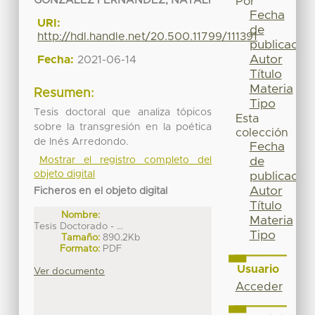
GONZALEZ FERNANDEZ, NATALI
Por
Fecha
URI:
de
http://hdl.handle.net/20.500.11799/111391
publicación
Autor
Fecha:
2021-06-14
Título
Materia
Resumen:
Tipo
Tesis doctoral que analiza tópicos
Esta
sobre la transgresión en la poética
colección
de Inés Arredondo.
Fecha
Mostrar el registro completo del
de
objeto digital
publicación
Autor
Ficheros en el objeto digital
Título
Nombre:
Materia
Tesis Doctorado - ...
Tipo
Tamaño:
890.2Kb
Formato:
PDF
Usuario
Ver documento
Acceder