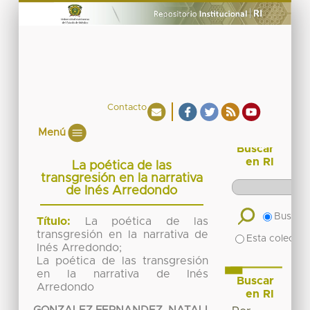
Contacto
Menú
Buscar
en RI
La poética de las
transgresión en la narrativa
de Inés Arredondo
Buscar 
Título:
La poética de las
transgresión en la narrativa de
Esta colecció
Inés Arredondo;
La poética de las transgresión
en la narrativa de Inés
Buscar
Arredondo
en RI