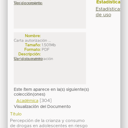
Estadísticas
Tesis completa
Ver documento
Estadísticas
de uso
Nombre:
Carta autorización ...
Tamaño:
1.501Mb
Formato:
PDF
Descripción:
Carta de autorización
Ver documento
Este ítem aparece en la(s) siguiente(s)
colección(ones)
[304]
Académica
Visualización del Documento
Título
Percepción de la crianza y consumo
de drogas en adolescentes en riesgo