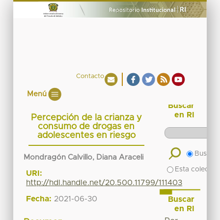
Contacto
Menú
Buscar
en RI
Percepción de la crianza y
consumo de drogas en
adolescentes en riesgo
Buscar 
Mondragón Calvillo, Diana Araceli
Esta colecció
URI:
http://hdl.handle.net/20.500.11799/111403
Fecha:
2021-06-30
Buscar
en RI