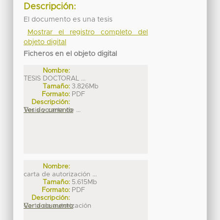
Descripción:
El documento es una tesis
Mostrar el registro completo del
objeto digital
Ficheros en el objeto digital
Nombre:
TESIS DOCTORAL ...
Tamaño:
3.826Mb
Formato:
PDF
Descripción:
Tesis y carta de ...
Ver documento
Nombre:
carta de autorización ...
Tamaño:
5.615Mb
Formato:
PDF
Descripción:
Carta de autorización
Ver documento