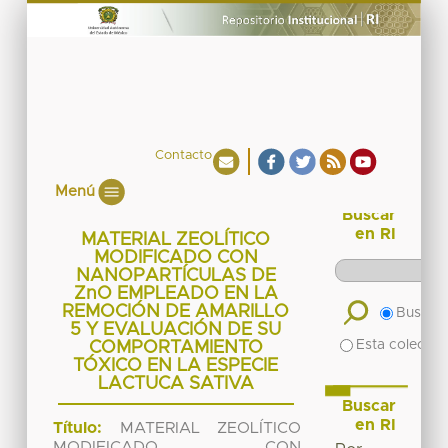
Contacto
Menú
Buscar
en RI
MATERIAL ZEOLÍTICO
MODIFICADO CON
NANOPARTÍCULAS DE
ZnO EMPLEADO EN LA
REMOCIÓN DE AMARILLO
Buscar 
5 Y EVALUACIÓN DE SU
Esta colecció
COMPORTAMIENTO
TÓXICO EN LA ESPECIE
LACTUCA SATIVA
Buscar
en RI
Título:
MATERIAL ZEOLÍTICO
MODIFICADO CON