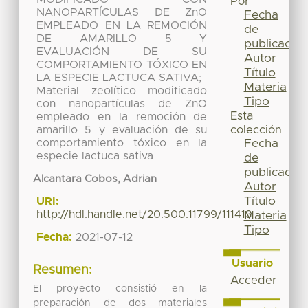
Por
NANOPARTÍCULAS DE ZnO
Fecha
EMPLEADO EN LA REMOCIÓN
de
DE AMARILLO 5 Y
publicación
EVALUACIÓN DE SU
Autor
COMPORTAMIENTO TÓXICO EN
Título
LA ESPECIE LACTUCA SATIVA;
Materia
Material zeolítico modificado
Tipo
con nanopartículas de ZnO
Esta
empleado en la remoción de
colección
amarillo 5 y evaluación de su
Fecha
comportamiento tóxico en la
especie lactuca sativa
de
publicación
Alcantara Cobos, Adrian
Autor
Título
URI:
http://hdl.handle.net/20.500.11799/111413
Materia
Tipo
Fecha:
2021-07-12
Usuario
Resumen:
Acceder
El proyecto consistió en la
preparación de dos materiales