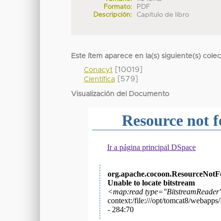
Formato:
PDF
Descripción:
Capítulo de libro
Este ítem aparece en la(s) siguiente(s) cole
[10019]
Conacyt
[579]
Científica
Visualización del Documento