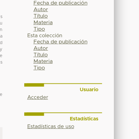
Fecha de publicación
Autor
Título
es
Materia
su
Tipo
en
Esta colección
La
Fecha de publicación
ad
Autor
 y
Título
de
Materia
as
Tipo
Usuario
de
Acceder
Estadísticas
Estadísticas de uso