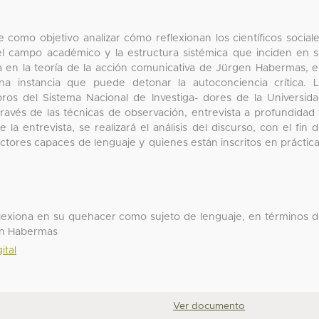
 como objetivo analizar cómo reflexionan los científicos social
del campo académico y la estructura sistémica que inciden en 
nta en la teoría de la acción comunicativa de Jürgen Habermas, 
na instancia que puede detonar la autoconciencia crítica. 
mbros del Sistema Nacional de Investiga- dores de la Universid
vés de las técnicas de observación, entrevista a profundidad
a entrevista, se realizará el análisis del discurso, con el fin 
actores capaces de lenguaje y quienes están inscritos en práctic
reflexiona en su quehacer como sujeto de lenguaje, en términos 
gen Habermas
ital
Ver documento