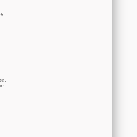
de
l
sa,
be