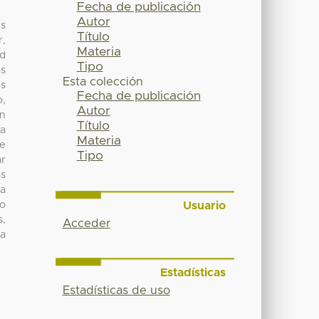
Fecha de publicación
Autor
es
Título
r,
Materia
ad
Tipo
os
Esta colección
os
Fecha de publicación
o,
Autor
en
Título
la
Materia
re
Tipo
ar
as
la
Usuario
to
s,
Acceder
ra
Estadísticas
Estadísticas de uso