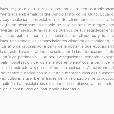
uristas de proximidad se relacionan con los alimentos tradicional
imentarios emblemáticos del Centro Histórico de Quito, Ecuado
 y cuya visitación a los establecimientos alimentarios es la activid
ología: se desarrolló un estudio de caso simple que integró dat
ntrevistas semiestructuradas a los dueños de los establecimient
s, sector gubernamental y especialistas en alimentos y turism
stas. Resultados: los establecimientos alimentarios mantienen, 
al turismo de proximidad, a partir de la nostalgia que evocan en 
 de un estudio exploratorio que sólo aborda las interacciones ent
urística patrimonial. Futuras investigaciones deberán explor
patrimonialización de los alimentos emblemáticos, a partir de l
n la estructura global del turismo culinario. Conclusiones: 
 del centro histórico con la cultura alimentaria local es un aspec
io cultural intangible, a través de la valorización de producto
 quiteña. La nostalgia, las relaciones de confianza, la arquitectu
ve en la continuidad del patrimonio alimentario.