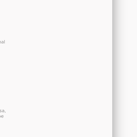
nal
sa,
be