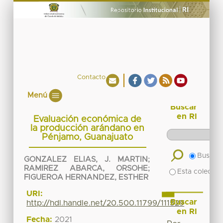
Contacto
Menú
Buscar
en RI
Evaluación económica de
la producción arándano en
Pénjamo, Guanajuato
Buscar 
GONZALEZ ELIAS, J. MARTIN
;
RAMIREZ ABARCA, ORSOHE
;
Esta colecció
FIGUEROA HERNANDEZ, ESTHER
URI:
Buscar
http://hdl.handle.net/20.500.11799/111529
en RI
Fecha:
2021