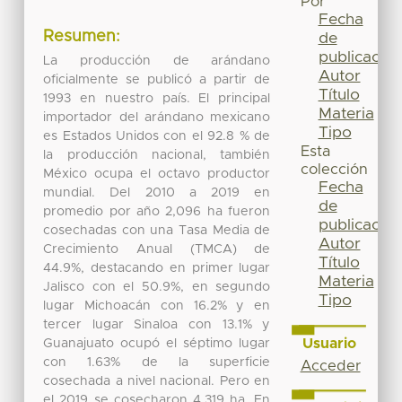
Por
Fecha
Resumen:
de
publicación
La producción de arándano
Autor
oficialmente se publicó a partir de
Título
1993 en nuestro país. El principal
Materia
importador del arándano mexicano
Tipo
es Estados Unidos con el 92.8 % de
Esta
la producción nacional, también
colección
México ocupa el octavo productor
Fecha
mundial. Del 2010 a 2019 en
de
promedio por año 2,096 ha fueron
publicación
cosechadas con una Tasa Media de
Autor
Crecimiento Anual (TMCA) de
Título
44.9%, destacando en primer lugar
Materia
Jalisco con el 50.9%, en segundo
Tipo
lugar Michoacán con 16.2% y en
tercer lugar Sinaloa con 13.1% y
Usuario
Guanajuato ocupó el séptimo lugar
con 1.63% de la superficie
Acceder
cosechada a nivel nacional. Pero en
el 2019 se cosecharon 4,319 ha. En