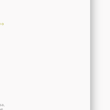
) o
sa,
be