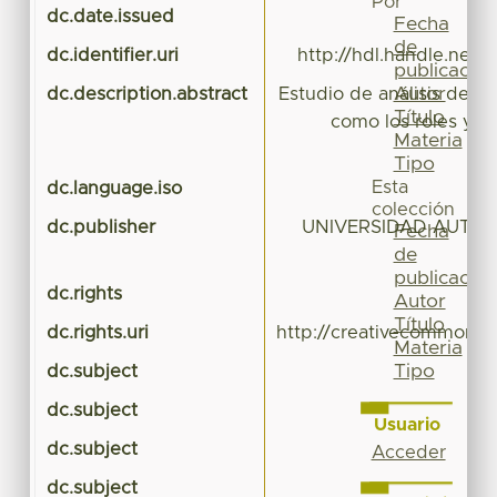
Por
dc.date.issued
Fecha
de
dc.identifier.uri
http://hdl.handle.net/
publicación
Autor
dc.description.abstract
Estudio de análisis de si
Título
como los roles y es
Materia
Tipo
Esta
dc.language.iso
colección
dc.publisher
UNIVERSIDAD AUTÓ
Fecha
de
publicación
dc.rights
Autor
Título
dc.rights.uri
http://creativecommons.o
Materia
Tipo
dc.subject
dc.subject
Usuario
dc.subject
Acceder
dc.subject
SI