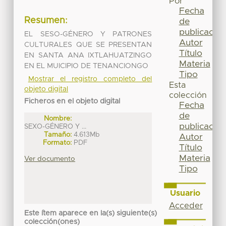
Por
Fecha
Resumen:
de
publicación
EL SESO-GÉNERO Y PATRONES
Autor
CULTURALES QUE SE PRESENTAN
Título
EN SANTA ANA IXTLAHUATZINGO
Materia
EN EL MUICIPIO DE TENANCIONGO
Tipo
Mostrar el registro completo del
Esta
objeto digital
colección
Ficheros en el objeto digital
Fecha
de
Nombre:
publicación
SEXO-GÉNERO Y ...
Tamaño:
4.613Mb
Autor
Formato:
PDF
Título
Materia
Ver documento
Tipo
Usuario
Acceder
Este ítem aparece en la(s) siguiente(s)
colección(ones)