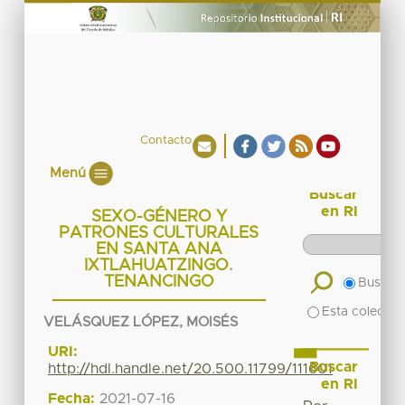
Contacto
Menú
Buscar
en RI
SEXO-GÉNERO Y
PATRONES CULTURALES
EN SANTA ANA
IXTLAHUATZINGO.
TENANCINGO
Buscar 
Esta colecció
VELÁSQUEZ LÓPEZ, MOISÉS
URI:
Buscar
http://hdl.handle.net/20.500.11799/111601
en RI
Fecha:
2021-07-16