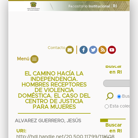
Contacto
Menú
Buscar
en RI
EL CAMINO HACÍA LA
INDEPENDENCIA.
HOMBRES RECEPTORES
DE VIOLENCIA
DOMÉSTICA. EL CASO DEL
Buscar 
CENTRO DE JUSTICIA
Esta colecció
PARA MUJERES
ALVAREZ GUERRERO, JESÚS
Buscar
en RI
URI:
http://hdl.handle.net/20.500.11799/111608