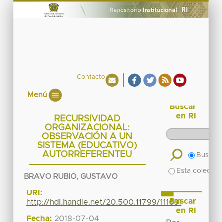
Contacto
Menú
Buscar
en RI
RECURSIVIDAD
ORGANIZACIONAL:
OBSERVACIÓN A UN
SISTEMA (EDUCATIVO)
AUTORREFERENTEU
Buscar 
Esta colecció
BRAVO RUBIO, GUSTAVO
URI:
Buscar
http://hdl.handle.net/20.500.11799/111631
en RI
Fecha:
2018-07-04