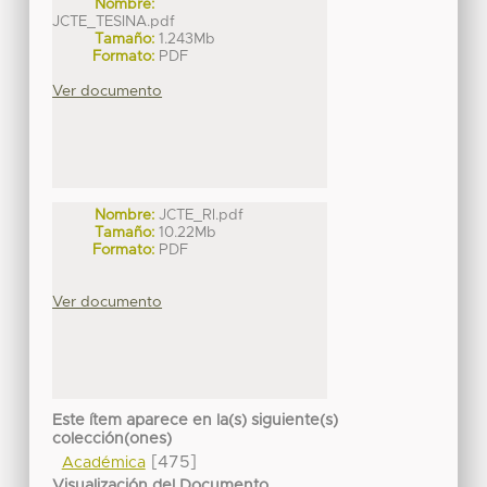
Nombre:
JCTE_TESINA.pdf
Tamaño:
1.243Mb
Formato:
PDF
Ver documento
Nombre:
JCTE_Rl.pdf
Tamaño:
10.22Mb
Formato:
PDF
Ver documento
Este ítem aparece en la(s) siguiente(s)
colección(ones)
[475]
Académica
Visualización del Documento