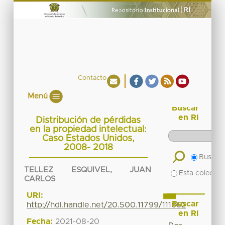
Contacto
Menú
Buscar
en RI
Distribución de pérdidas
en la propiedad intelectual:
Caso Estados Unidos,
2008- 2018
Buscar 
TELLEZ ESQUIVEL, JUAN
Esta colecció
CARLOS
URI:
Buscar
http://hdl.handle.net/20.500.11799/111662
en RI
Fecha:
2021-08-20