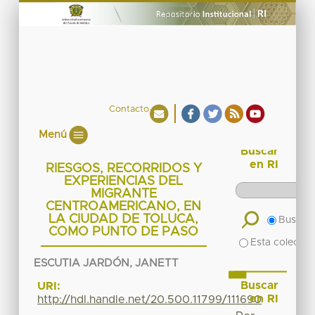
Contacto
Menú
Buscar
en RI
RIESGOS, RECORRIDOS Y
EXPERIENCIAS DEL
MIGRANTE
CENTROAMERICANO, EN
LA CIUDAD DE TOLUCA,
Buscar 
COMO PUNTO DE PASO
Esta colecció
ESCUTIA JARDÓN, JANETT
Buscar
URI:
en RI
http://hdl.handle.net/20.500.11799/111690