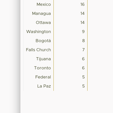
Mexico
16
Managua
14
Ottawa
14
Washington
9
Bogotá
8
Falls Church
7
Tijuana
6
Toronto
6
Federal
5
La Paz
5