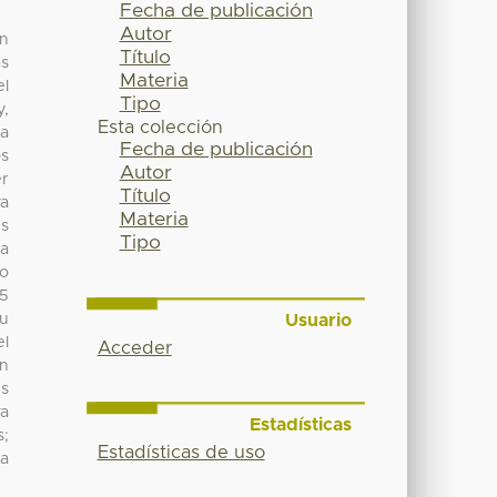
Fecha de publicación
Autor
en
Título
as
Materia
el
Tipo
y,
Esta colección
ea
Fecha de publicación
os
Autor
er
Título
va
Materia
es
Tipo
 a
do
75
Usuario
su
el
Acceder
on
es
va
Estadísticas
s;
Estadísticas de uso
la