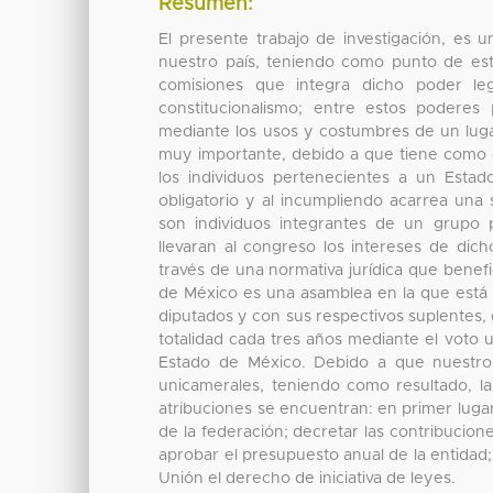
Resumen:
El presente trabajo de investigación, es u
nuestro país, teniendo como punto de estud
comisiones que integra dicho poder leg
constitucionalismo; entre estos poderes
mediante los usos y costumbres de un lugar
muy importante, debido a que tiene como car
los individuos pertenecientes a un Estad
obligatorio y al incumpliendo acarrea una s
son individuos integrantes de un grupo po
llevaran al congreso los intereses de dic
través de una normativa jurídica que benef
de México es una asamblea en la que está d
diputados y con sus respectivos suplentes, 
totalidad cada tres años mediante el voto u
Estado de México. Debido a que nuestro p
unicamerales, teniendo como resultado, la
atribuciones se encuentran: en primer lugar
de la federación; decretar las contribucione
aprobar el presupuesto anual de la entidad; f
Unión el derecho de iniciativa de leyes.