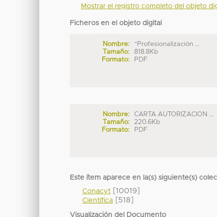
Mostrar el registro completo del objeto dig
Ficheros en el objeto digital
Nombre:
“Profesionalización ...
Tamaño:
818.8Kb
Formato:
PDF
Nombre:
CARTA AUTORIZACION ...
Tamaño:
220.6Kb
Formato:
PDF
Este ítem aparece en la(s) siguiente(s) cole
[10019]
Conacyt
[518]
Científica
Visualización del Documento