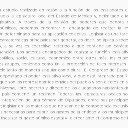
n estudio realizado en razón a la función de los legisladores 
io la legislatura local del Estado de México y, delimitado a l
islativo. A través de la división de poderes que denota 
 públicos, podemos encontrar el encargado de realizar la le
 determinado para su aplicación colectiva. Legislar es una tar
acterísticas principales; ser general, es decir, se aplica a tod
o, a su vez es coercitiva; referido a que contiene un caráct
anción. Los actores encargados de realizar la función legislati
lítico, social, cultural, económico entre otros más, los cual
hos grupos, teniendo como fin la protección de tales intereses
icie tanto de manera singular como plural. El Congreso del Esta
epositado el poder legislativo local, y que está integrada por 
que son los representantes legales del pueblo y son electos en 
niversal, libre, secreto y directo de los ciudadanos habitantes d
aís contiene un régimen Federal, las legislaturas locales s
 integración de una cámara de Diputados, entre sus principal
; legislar en las materias que no sean de la competencia exclusi
s necesarias para cubrir los gastos de la entidad y los municipio
iscalizar el gasto público estatal y; ejercer ante el Congreso de 