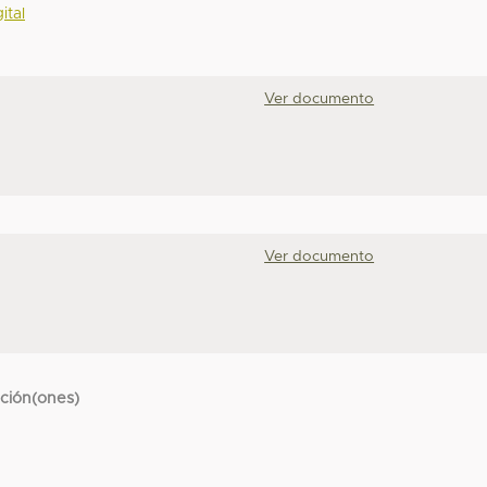
ital
Ver documento
Ver documento
cción(ones)