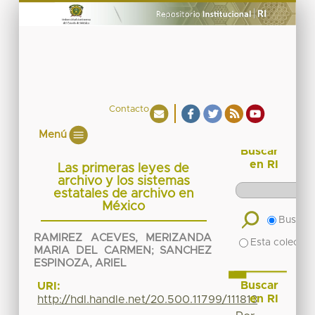
Contacto
Menú
Buscar
en RI
Las primeras leyes de
archivo y los sistemas
estatales de archivo en
México
Buscar 
RAMIREZ ACEVES, MERIZANDA
Esta colecció
MARIA DEL CARMEN
;
SANCHEZ
ESPINOZA, ARIEL
Buscar
URI:
en RI
http://hdl.handle.net/20.500.11799/111813