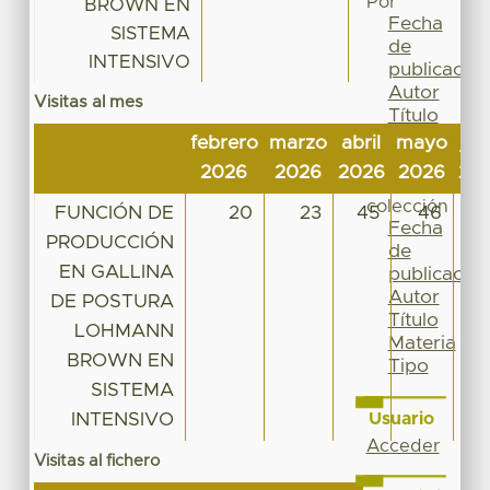
Por
BROWN EN
Fecha
SISTEMA
de
INTENSIVO
publicación
Autor
Visitas al mes
Título
Materia
febrero
marzo
abril
mayo
jun
Tipo
2026
2026
2026
2026
20
Esta
colección
FUNCIÓN DE
20
23
45
46
2
Fecha
PRODUCCIÓN
de
EN GALLINA
publicación
Autor
DE POSTURA
Título
LOHMANN
Materia
BROWN EN
Tipo
SISTEMA
INTENSIVO
Usuario
Acceder
Visitas al fichero