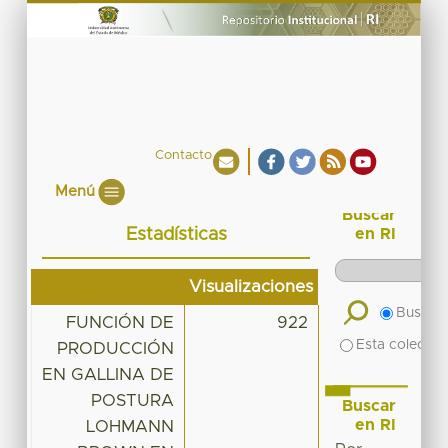
Contacto
Menú
Buscar
Estadísticas
en RI
Visualizaciones
Buscar 
FUNCIÓN DE
922
Esta colecció
PRODUCCIÓN
EN GALLINA DE
POSTURA
Buscar
en RI
LOHMANN