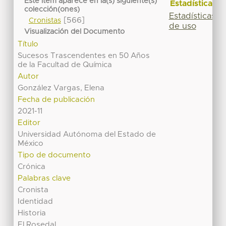
Este ítem aparece en la(s) siguiente(s)
Estadísticas
colección(ones)
Estadísticas
[566]
Cronistas
de uso
Visualización del Documento
Título
Sucesos Trascendentes en 50 Años
de la Facultad de Química
Autor
González Vargas, Elena
Fecha de publicación
2021-11
Editor
Universidad Autónoma del Estado de
México
Tipo de documento
Crónica
Palabras clave
Cronista
Identidad
Historia
El Rosedal