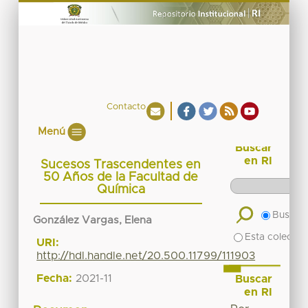
Contacto
Menú
Buscar
en RI
Sucesos Trascendentes en
50 Años de la Facultad de
Química
Buscar 
González Vargas, Elena
Esta colecció
URI:
http://hdl.handle.net/20.500.11799/111903
Fecha:
2021-11
Buscar
en RI