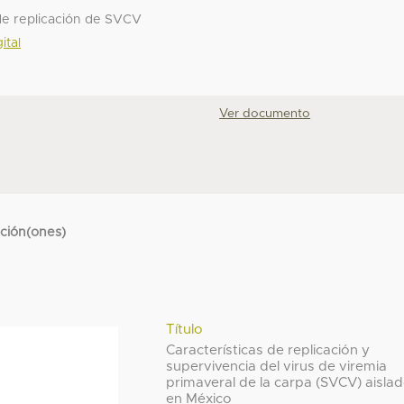
 de replicación de SVCV
ital
Ver documento
cción(ones)
Título
Características de replicación y
supervivencia del virus de viremia
primaveral de la carpa (SVCV) aisla
en México