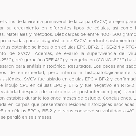
el virus de la viremia primaveral de la carpa (SVCV) en ejemplar
ar su crecimiento en diferentes tipos de células, así como 
uras. Materiales y métodos. Diez carpas de entre 400- 500 gram
 procesadas para el diagnóstico de SVCV mediante aislamiento 
 virus obtenido se inoculó en células EPC, BF-2, CHSE-214 y RTG
ento de SVCV. Además, se evaluó la supervivencia del vir
25°C), refrigeración (REF 4°C) y congelación (CONG -80°C) has
aron para análisis histológico. Resultados. Los peces analizad
ivos de enfermedad, pero interna e histopatológicamente 
n sistémica. SVCV fue aislado en células EPC y BF-2 y confirma
 indujo CPE en células EPC y BF-2 y fue negativo en RTG-2
 viabilidad después de cuatro meses post infección (mpi), sien
ron estables durante los once meses de estudio. Conclusiones. 
ada en carpas que presentaron lesiones histológicas asociadas
 en células EPC y BF-2 y el virus conservó su viabilidad a 4ºC
se perdió en seis meses.