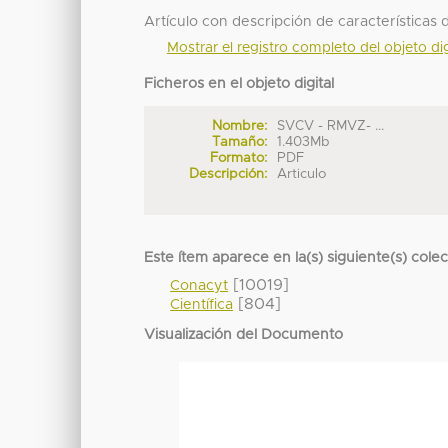
Artículo con descripción de características
Mostrar el registro completo del objeto dig
Ficheros en el objeto digital
Nombre:
SVCV - RMVZ- ...
Tamaño:
1.403Mb
Formato:
PDF
Descripción:
Articulo
Este ítem aparece en la(s) siguiente(s) cole
[10019]
Conacyt
[804]
Científica
Visualización del Documento