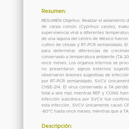
Resumen:
RESUMEN Objetivo. Realizar el aislamiento d
de carpa común (Cyprinus carpio), evalu
supervivencia viral a diferentes temperat
de una laguna del centro de México fueron
cultivo de células y RT-PCR semianidado. El
para determinar diferencias de crecimi
conservado a temperatura ambiente (TA 20-
once meses. Los órganos internos se proces
no presentaron signos externos sugest
observaron lesiones sugestivas de infecció
por RT-PCR semianidado. SVCV únicamente
CHSE-214. El virus conservado a TA perdió
total a seis mpi; mientras REF y CONG fue
infección subclínica por SVCV fue confirm
esta infección. SVCV únicamente causó CPE
-80°C hasta once meses; mientras que a TA 
Descripción: