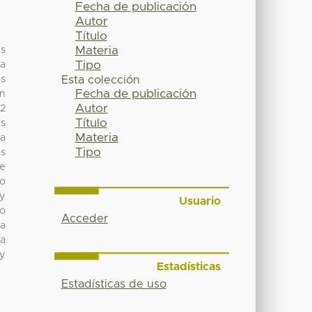
Fecha de publicación
Autor
Título
Materia
es
Tipo
la
os
Esta colección
Fecha de publicación
en
Autor
-2
Título
us
Materia
ta
Tipo
os
se
do
 y
Usuario
do
Acceder
La
 a
 y
Estadísticas
Estadísticas de uso